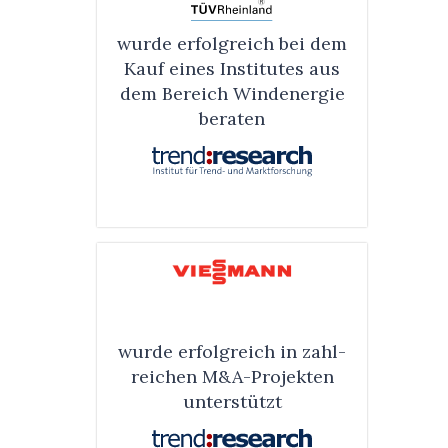
wurde erfolg­reich bei dem
Kauf eines Insti­tu­tes aus
dem Be­reich Wind­ener­gie
bera­ten
wurde erfolg­reich in zahl­
reichen M&A-Projek­ten
unter­stützt