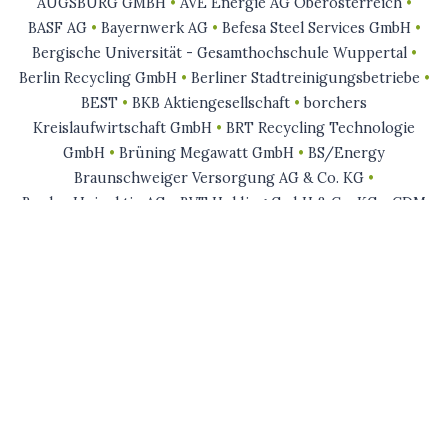
AUGSBURG GMBH
•
AVE Energie AG Oberösterreich
•
BASF AG
•
Bayernwerk AG
•
Befesa Steel Services GmbH
•
Bergische Universität - Gesamthochschule Wuppertal
•
Berlin Recycling GmbH
•
Berliner Stadtreinigungsbetriebe
•
BEST
•
BKB Aktiengesellschaft
•
borchers
Kreislaufwirtschaft GmbH
•
BRT Recycling Technologie
GmbH
•
Brüning Megawatt GmbH
•
BS/Energy
Braunschweiger Versorgung AG & Co. KG
•
BucherUnipektin AG
•
BVT Holding GmbH & Co. KG
•
CDM
Smith Consult GmbH
•
Daimler AG
•
Danpower GmbH
•
Der
Grüne Punkt – Duales System Deutschland GmbH
•
Deutsche Rohstoffagentur in der BGR
•
Deutsches
BiomasseForschungsZentrum gemeinnützige GmbH
•
Die
Bremer Stadtreinigung
•
DKR Deutsche Gesellschaft für
Kunststoff-Recycling mbH
•
Eco Vesta GmbH
•
EDG
Entsorgung Dortmund GmbH
•
EEW Energy from Waste
•
EEW Energy from Waste GmbH
•
Eins Energie in Sachsen
GmbH & Co. KG
•
EnBW Energie Baden-Württemberg AG
•